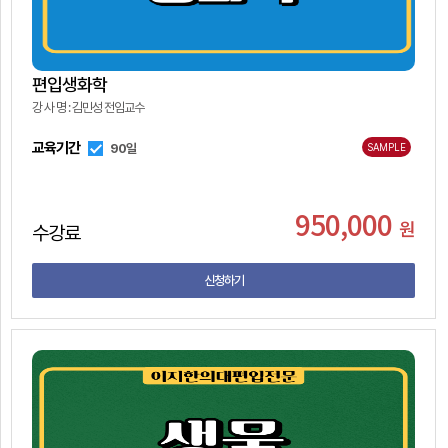
수
편
목
강
입
소
신
강
개
청
편입생화학
의
강 사 명 : 김민성 전임교수
시
한
간
의
교육기간
90일
SAMPLE
표
대
커
편
뮤
950,000
입
원
수강료
니
나
정
티
의
보
신청하기
강
의
실