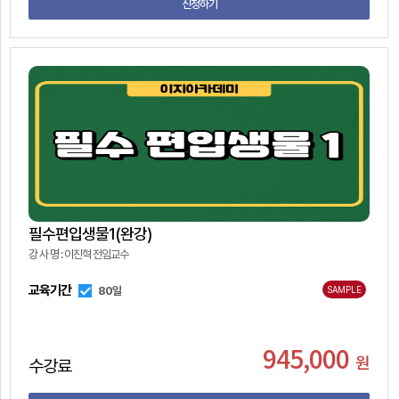
신청하기
필수편입생물1(완강)
강 사 명 : 이진혁 전임교수
교육기간
80일
SAMPLE
945,000
원
수강료