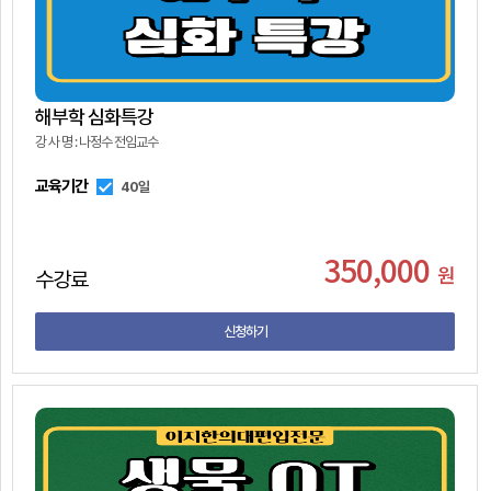
해부학 심화특강
강 사 명 : 나정수 전임교수
교육기간
40일
350,000
원
수강료
신청하기