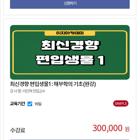
신청하기
최신경향 편입생물1 : 해부학의 기초(완강)
강 사 명 : 이진혁 전임교수
교육기간
15일
SAMPLE
300,000
원
수강료