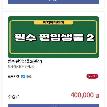
필수 편입생물2(완강)
강 사 명 : 이진혁 전임교수
교육기간
50일
SAMPLE
400,000
원
수강료