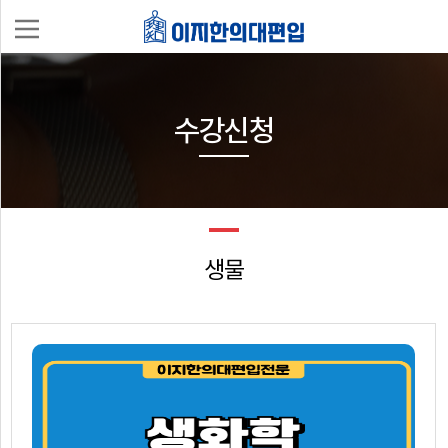
나
의
수강신청
강
의
실
생물
로
그
인
회
이
원
지
가
한
입
편
의
입
대
과