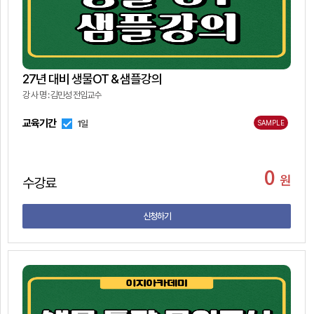
27년 대비 생물OT＆샘플강의
강 사 명 : 김민성 전임교수
교육기간
1일
SAMPLE
0
원
수강료
신청하기