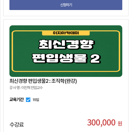
신청하기
최신경향 편입생물2 : 조직학(완강)
강 사 명 : 이진혁 전임교수
교육기간
15일
300,000
원
수강료