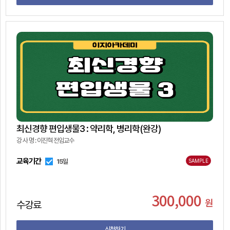
최신경향 편입생물3 : 약리학, 병리학(완강)
강 사 명 : 이진혁 전임교수
교육기간
15일
SAMPLE
300,000
원
수강료
신청하기