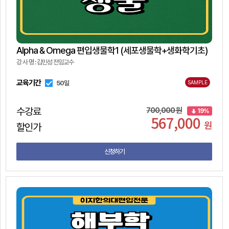
Alpha & Omega 편입생물학1 (세포생물학+생화학기초)
강 사 명 : 김민성 전임교수
교육기간
50일
SAMPLE
수강료
700,000 원
19%
567,000
원
할인가
신청하기