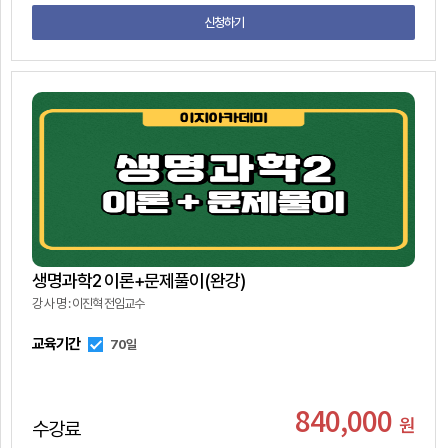
신청하기
생명과학2 이론+문제풀이(완강)
강 사 명 : 이진혁 전임교수
교육기간
70일
840,000
원
수강료