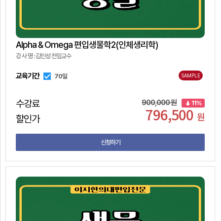
Alpha & Omega 편입생물학2(인체생리학)
강 사 명 : 김민성 전임교수
교육기간
70일
SAMPLE
수강료
900,000 원
11%
796,500
원
할인가
신청하기