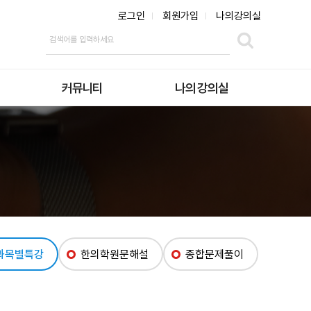
로그인
회원가입
나의강의실
커뮤니티
나의 강의실
공지사항
수강중인 강의
편입문의
장바구니
황
수강문의
주문내역
수강후기
쿠폰관리
학습질문
회원정보수정
모바일 이용안내
과목별특강
한의학원문해설
종합문제풀이
동영상 해결방법
자주하는질문