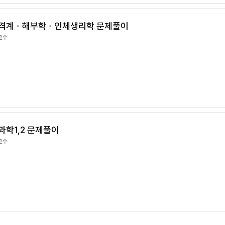
근골격계ㆍ해부학ㆍ인체생리학 문제풀이
교수
과학1,2 문제풀이
교수