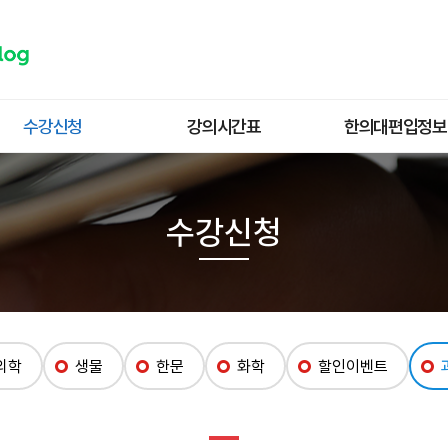
수강신청
강의시간표
한의대편입정보
온+오프라인 패키지
연간 커리큘럼
한의대 편입정보
온라인 패키지
월간 시간표
한의대 편입일정
수강신청
한의학
한의대 편입합격현
생물
합격후기
한문
합격자 인터뷰
화학
한의대 합격자
의학
생물
한문
화학
할인이벤트
할인이벤트
대학별 편입정보
과목별특강
한의학원문해설