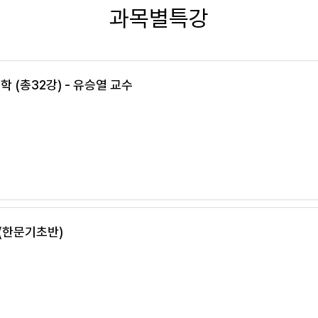
과목별특강
종합문제풀이
학 (총32강) - 유승열 교수
 (한문기초반)