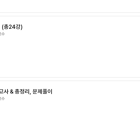
 (총24강)
교수
고사 & 총정리, 문제풀이
교수