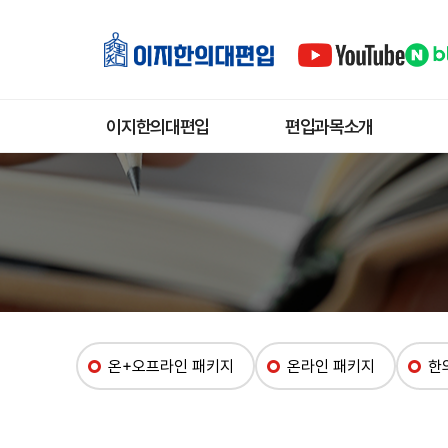
이지한의대편입
편입과목소개
인사말
한의학
교수진
한문
장학제도
생물
오시는길
화학
한의학원문해설
온+오프라인 패키지
온라인 패키지
한